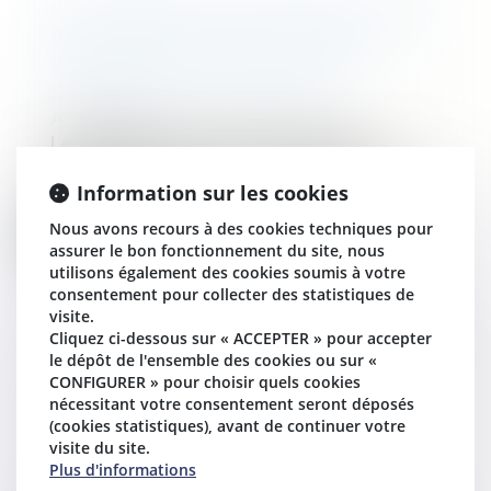
LE PRINCIPE DE CONCENTRATION
DES PRÉTENTIONS DANS LES
PREMIÈRES CONCLUSIONS
S'APPLIQUE À L'INTIMÉ
Actualité
Le Conseiller de la mise en état de
Montpellier, dans une ordonnance du 12
Information sur les cookies
ma...
Nous avons recours à des cookies techniques pour
Lire la suite
assurer le bon fonctionnement du site, nous
utilisons également des cookies soumis à votre
consentement pour collecter des statistiques de
visite.
Cliquez ci-dessous sur « ACCEPTER » pour accepter
le dépôt de l'ensemble des cookies ou sur «
EST INCONSTITUTIONNELLE
CONFIGURER » pour choisir quels cookies
nécessitant votre consentement seront déposés
L'INTERDICTION DE FAIRE UNE
(cookies statistiques), avant de continuer votre
DONATION AUX AIDES À
visite du site.
DOMICILE
Plus d'informations
Actualité