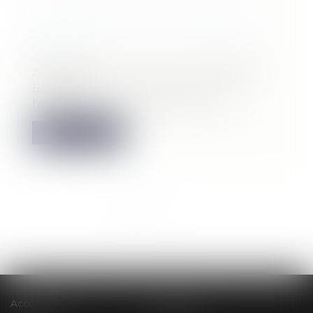
LE MONDE DU DROIT PARLE DE
NOUS
Actualité
AVOCARREDHORT s'appelle JABERSON
BEZIERS
https://www.lemondedudroit.fr/vie...
Lire la suite
<<
<
1
2
3
>
>>
Accueil
Cabinet