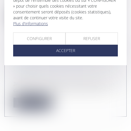
dépôt de l'ensemble des cookies ou sur « CONFIGURER
avocarredhort-evolue-et-annonce...
» pour choisir quels cookies nécessitant votre
consentement seront déposés (cookies statistiques),
Lire la suite
avant de continuer votre visite du site.
Plus d'informations
CONFIGURER
REFUSER
ACCEPTER
POURQUOI LE CABINET JABERSON
AVOCATS S’IMPLANTE-T-IL À
BÉZIERS ?
Actualité
JABERSON BEZIERS, on parle de nous. un
cabinet qui monte pour toujours mieux...
Lire la suite