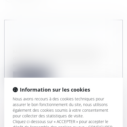
MADAME FIGARO NOUS MET À
L'HONNEUR
Actualité
Madame FIGARO nous met à l'honneur
dans son numéro du 29 mai 2026. Un
portrai...
Lire la suite
Information sur les cookies
Nous avons recours à des cookies techniques pour
assurer le bon fonctionnement du site, nous utilisons
également des cookies soumis à votre consentement
METROPOLITAIN PARLE DE NOUS
pour collecter des statistiques de visite.
Actualité
Cliquez ci-dessous sur « ACCEPTER » pour accepter le
https://actu.fr/occitanie/beziers_34032/droit-