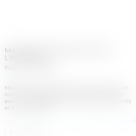
MADAME FIGARO NOUS MET À
L'HONNEUR
Publié le :
03/06/2026
Actualité
Madame FIGARO nous met à l'honneur dans son
numéro du 29 mai 2026. Un portrait qui met en
avant nos engagements au service de nos clients
et de nos équipes.
https://www.calameo.com/read/0055763745b6c06cd