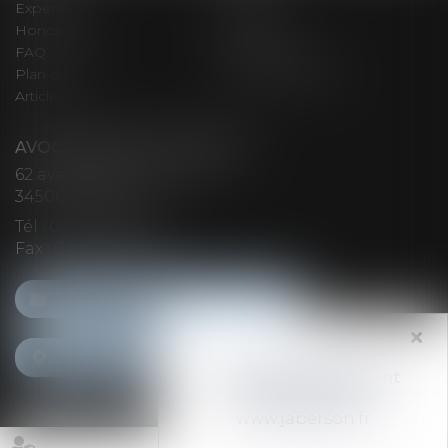
Expertises
Actus
Honoraires
Contact
FAQ
Espace client
Plan du site
Mentions légales
Articles
AVOCARREDHORT BÉZIERS
62 avenue Jean Moulin
34500 BÉZIERS
Tél :
04 67 28 24 90
Fax : 04 67 28 44 99
CONTACT.BEZIERS@JABERSON-AVOCATS.COM
NOUS LOCALISER
Avocarredhort devient
Jaberson Béziers.
www.jaberson.fr
Septeo Digital & Services © 2021